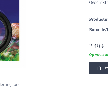
Geschikt 
Product
Barcode/
2,49
€
Op voorra
T
derring rond