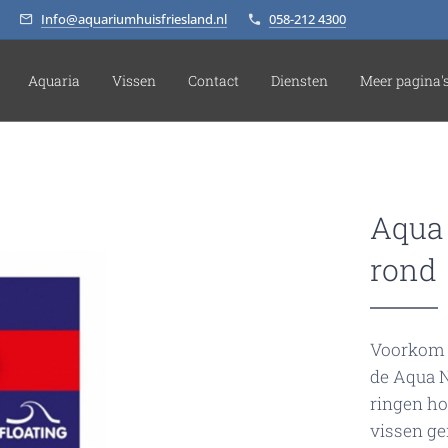
Info@aquariumhuisfriesland.nl
058-212 4300
Aquaria
Vissen
Contact
Diensten
Meer pagina'
Aqua 
rond
Voorkom v
de Aqua N
ringen ho
vissen ge