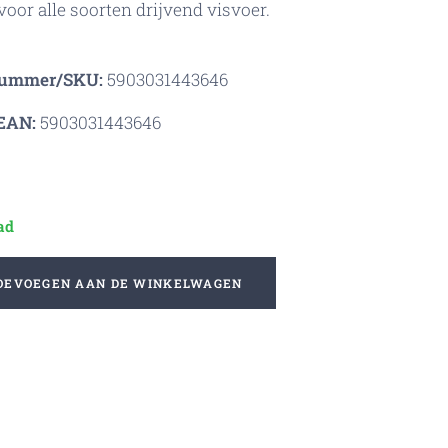
voor alle soorten drijvend visvoer.
nummer/SKU:
5903031443646
EAN:
5903031443646
ad
OEVOEGEN AAN DE WINKELWAGEN