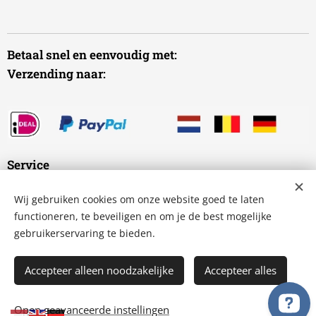
Betaal snel en eenvoudig met:
Verzending naar:
Service
Wij gebruiken cookies om onze website goed te laten
Veelgestelde vragen
functioneren, te beveiligen en om je de best mogelijke
gebruikerservaring te bieden.
Algemene voorwaarden
Privacyverklaring
Accepteer alleen noodzakelijke
Accepteer alles
Open geavanceerde instellingen