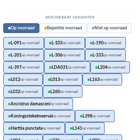
BESCHIKBARE VARIANTEN
Op voorraad
Beperkte voorraad
Niet op voorraad
L-091
L-103
L-190
op voorraad
op voorraad
op voorraad
L-201
L-306
L-333
op voorraad
op voorraad
op voorraad
L-397
LDA031
L204
op voorraad
op voorraad
op voorraad
L012
L013
L163
op voorraad
op voorraad
op voorraad
L032
L260
op voorraad
op voorraad
Ancistrus damasceni
op voorraad
Koningsstekelmeerval
L398
op voorraad
op voorraad
Harttia punctata
L141
op voorraad
op voorraad