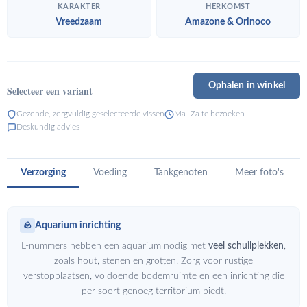
KARAKTER
HERKOMST
Vreedzaam
Amazone & Orinoco
Ophalen in winkel
Selecteer een variant
Gezonde, zorgvuldig geselecteerde vissen
Ma–Za te bezoeken
Deskundig advies
Verzorging
Voeding
Tankgenoten
Meer foto's
Aquarium inrichting
🪨
L-nummers hebben een aquarium nodig met
veel schuilplekken
,
zoals hout, stenen en grotten. Zorg voor rustige
verstopplaatsen, voldoende bodemruimte en een inrichting die
per soort genoeg territorium biedt.