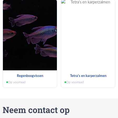
Regenboogvissen
Tetra's en karperzalmen
Op voorraad
Op voorraad
Neem contact op