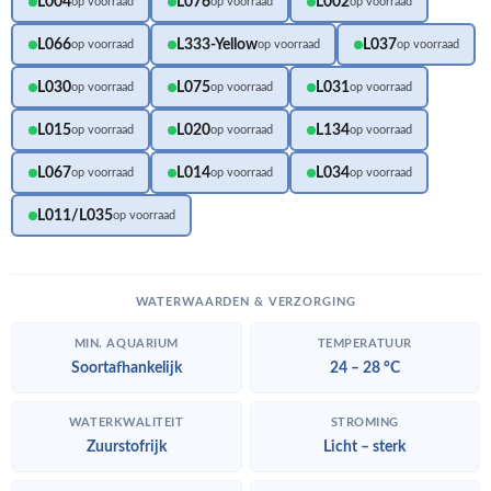
L004
L076
L002
op voorraad
op voorraad
op voorraad
L066
L333-Yellow
L037
op voorraad
op voorraad
op voorraad
L030
L075
L031
op voorraad
op voorraad
op voorraad
L015
L020
L134
op voorraad
op voorraad
op voorraad
L067
L014
L034
op voorraad
op voorraad
op voorraad
L011/L035
op voorraad
WATERWAARDEN & VERZORGING
MIN. AQUARIUM
TEMPERATUUR
Soortafhankelijk
24 – 28 °C
WATERKWALITEIT
STROMING
Zuurstofrijk
Licht – sterk