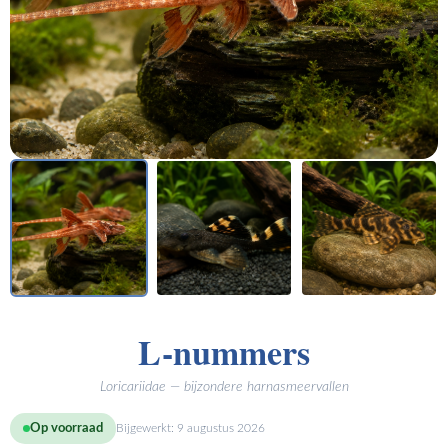
L-nummers
Loricariidae — bijzondere harnasmeervallen
Op voorraad
Bijgewerkt:
9 augustus 2026