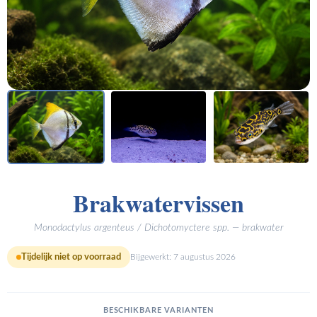
Brakwatervissen
Monodactylus argenteus / Dichotomyctere spp. — brakwater
Tijdelijk niet op voorraad
Bijgewerkt:
7 augustus 2026
BESCHIKBARE VARIANTEN