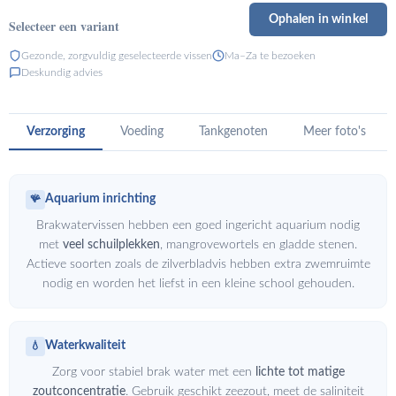
Ophalen in winkel
Selecteer een variant
Gezonde, zorgvuldig geselecteerde vissen
Ma–Za te bezoeken
Deskundig advies
Verzorging
Voeding
Tankgenoten
Meer foto's
Aquarium inrichting
🪸
Brakwatervissen hebben een goed ingericht aquarium nodig
met
veel schuilplekken
, mangrovewortels en gladde stenen.
Actieve soorten zoals de zilverbladvis hebben extra zwemruimte
nodig en worden het liefst in een kleine school gehouden.
Waterkwaliteit
💧
Zorg voor stabiel brak water met een
lichte tot matige
zoutconcentratie
. Gebruik geschikt zeezout, meet de saliniteit