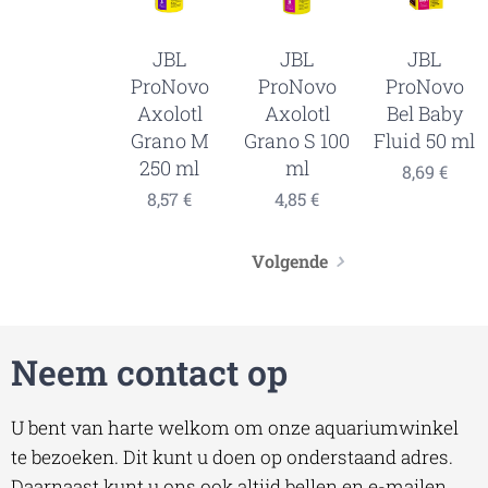
JBL
JBL
JBL
ProNovo
ProNovo
ProNovo
Axolotl
Axolotl
Bel Baby
Grano M
Grano S 100
Fluid 50 ml
250 ml
ml
8,69
€
8,57
€
4,85
€
Volgende
Neem contact op
U bent van harte welkom om onze aquariumwinkel
te bezoeken. Dit kunt u doen op onderstaand adres.
Daarnaast kunt u ons ook altijd bellen en e-mailen.