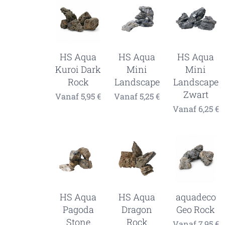
HS Aqua
HS Aqua
HS Aqua
Kuroi Dark
Mini
Mini
Rock
Landscape
Landscape
Zwart
Vanaf
5,95
€
Vanaf
5,25
€
Vanaf
6,25
€
HS Aqua
HS Aqua
aquadeco
Pagoda
Dragon
Geo Rock
Stone
Rock
Vanaf
7,95
€