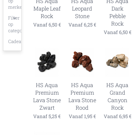
HS Aqua
HS Aqua
HS Aqua
op
merken
Maple Leaf
Leopard
Dark
Rock
Stone
Pebble
Filter
Rock
op
Vanaf
6,50
€
Vanaf
6,25
€
categorieën
Vanaf
6,50
€
Cadeaubon
HS Aqua
HS Aqua
HS Aqua
Premium
Premium
Grand
Lava Stone
Lava Stone
Canyon
Zwart
Rood
Rock
Vanaf
5,25
€
Vanaf
1,95
€
Vanaf
6,95
€