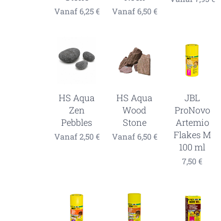
Vanaf
6,25
€
Vanaf
6,50
€
HS Aqua
HS Aqua
JBL
Zen
Wood
ProNovo
Pebbles
Stone
Artemio
Flakes M
Vanaf
2,50
€
Vanaf
6,50
€
100 ml
7,50
€